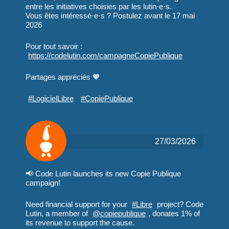
entre les initiatives choisies par les lutin·e·s.
a pris en charge la
Vous êtes intéressé·e·s ? Postulez avant le 17 mai
maintenance de
2026
l'application SISPEA.
L'outil permet en
Pour tout savoir :
particulier de fournir aux
https://
codelutin.com/campagneCopiePub
lique
collectivités locales un
Partages appréciés 🧡
outil pour piloter leurs
services d’eau et
#
LogicielLibre
#
CopiePublique
d’assainissement, mais
il permet également de
fournir des informations
transparentes aux
27/03/2026
citoyens sur le prix et la
qualité de service. Une
refonte générale de
📢 Code Lutin launches its new Copie Publique
campaign!
l'ergonomie a été
réalisée tant sur le plan
Need financial support for your
#
Libre
project? Code
fonctionnel que
Lutin, a member of
@
copiepublique
, donates 1% of
technique. Code Lutin a
its revenue to support the cause.