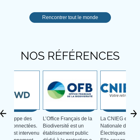
Rencontrer tout le monde
NOS RÉFÉRENCES
développe des
L’Office Français de la
La CNIEG est la 
sions connectées.
Biodiversité est un
Nationale des Ind
utin est intervenu
établissement public
Électriques et Gaz