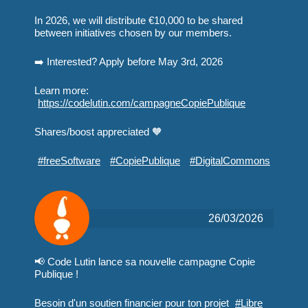
également réalisé une
migration de la base de
In 2026, we will distribute €10,000 to be shared
between initiatives chosen by our members.
données Oracle vers
PostgreSQL tout en
➡️ Interested? Apply before May 3rd, 2026
conservant les
fonctionnalités et en
Learn more:
améliorant les
https://
codelutin.com/campagneCopiePub
lique
performances.
Shares/boost appreciated 🧡
#
freeSoftware
#
CopiePublique
#
DigitalCommons
26/03/2026
📢 Code Lutin lance sa nouvelle campagne Copie
Publique !
Besoin d'un soutien financier pour ton projet
#
Libre