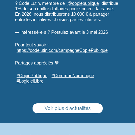
? Code Lutin, membre de
@
copiepublique
distribue
1% de son chiffre d'affaires pour soutenir la cause.
En 2026, nous distribuerons 10 000 € à partager
entre les initiatives choisies par les lutin·e·s.
➡️ intéressé·e·s ? Postulez avant le 3 mai 2026
Pour tout savoir :
https://
codelutin.com/campagneCopiePub
lique
Partages appréciés 🧡
#
CopiePublique
#
CommunNumerique
#
LogicielLibre
Voir plus d'actualités