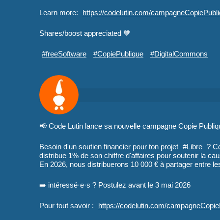
Learn more:
https://
codelutin.com/campagneCopiePub
l
Shares/boost appreciated 🧡
#
freeSoftware
#
CopiePublique
#
DigitalCommons
📢 Code Lutin lance sa nouvelle campagne Copie Publiq
Besoin d'un soutien financier pour ton projet
#
Libre
? Co
distribue 1% de son chiffre d'affaires pour soutenir la ca
En 2026, nous distribuerons 10 000 € à partager entre les i
➡️ intéressé·e·s ? Postulez avant le 3 mai 2026
Pour tout savoir :
https://
codelutin.com/campagneCopi