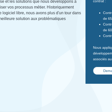
contrat :
ise et les solutions que nous développons à
miser vos processus métier. Historiquement
 logiciel libre, nous avons plus d'un tour dans
Contr
 meilleure solution aux problématiques
de 65
Contr
de 60
Contr
Nous appliq
développeme
associés au
Deman