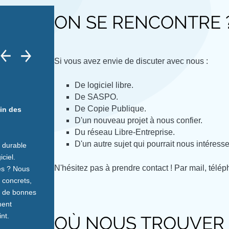
ON SE RENCONTRE 
Si vous avez envie de discuter avec nous :
De logiciel libre.
De SASPO.
De Copie Publique.
in des
D'un nouveau projet à nous confier.
Du réseau Libre-Entreprise.
D'un autre sujet qui pourrait nous intéresser
t durable
ciel.
N'hésitez pas à prendre contact ! Par mail, télé
es ? Nous
 concrets,
, de bonnes
ment
nt.
OÙ NOUS TROUVER