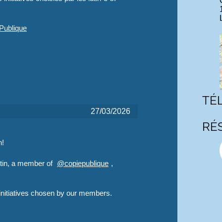
ePub
lique
TÉ
27/03/2026
RÉ
n!
tin, a member of
@
copiepublique
,
 initiatives chosen by our members.