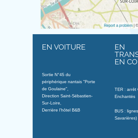
EN VOITURE
EN
TRAN
EN C
Sortie N°45 du
périphérique nantais "Porte
de Goulaine",
TER : arrêt
Direction Saint-Sébastien-
Enchantés
Sur-Loire,
Derrière l'hôtel B&B
BUS : ligne
Savarières)