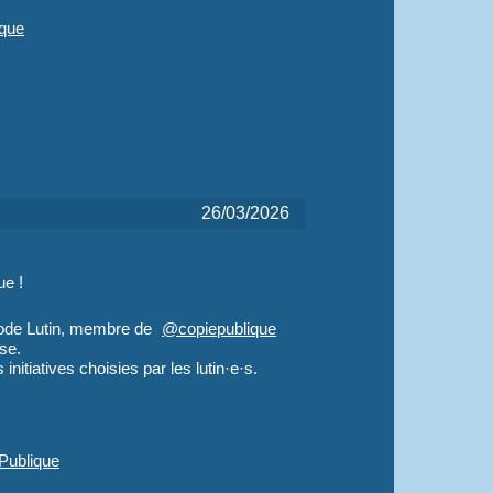
ique
26/03/2026
ue !
de Lutin, membre de
@
copiepublique
use.
nitiatives choisies par les lutin·e·s.
ePub
lique