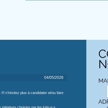
C
N
04/05/2026
MA
!! n'hésitez plus à candidater et/ou faire
AD
nitiatives choisies par les lutin·e·s.