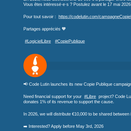
Vous êtes intéressé·e·s ? Postulez avant le 17 mai 2026
Pour tout savoir :
https://
codelutin.com/campagneCopi
Partages appréciés 🧡
#
LogicielLibre
#
CopiePublique
📢 Code Lutin launches its new Copie Publique campaig
Need financial support for your
#
Libre
project? Code Lu
donates 1% of its revenue to support the cause.
In 2026, we will distribute €10,000 to be shared between
➡️ Interested? Apply before May 3rd, 2026