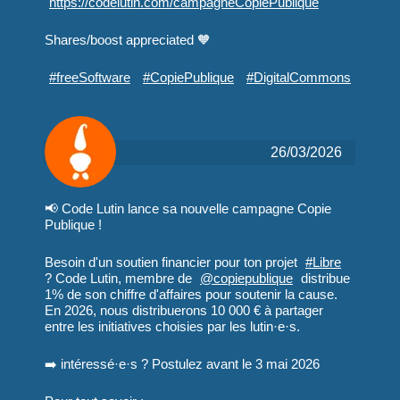
https://
codelutin.com/campagneCopiePub
lique
Shares/boost appreciated 🧡
#
freeSoftware
#
CopiePublique
#
DigitalCommons
26/03/2026
📢 Code Lutin lance sa nouvelle campagne Copie
Publique !
Besoin d'un soutien financier pour ton projet
#
Libre
? Code Lutin, membre de
@
copiepublique
distribue
1% de son chiffre d'affaires pour soutenir la cause.
En 2026, nous distribuerons 10 000 € à partager
entre les initiatives choisies par les lutin·e·s.
➡️ intéressé·e·s ? Postulez avant le 3 mai 2026