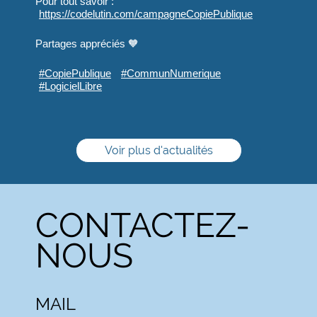
Pour tout savoir :
https://
codelutin.com/campagneCopiePub
lique
Partages appréciés 🧡
#
CopiePublique
#
CommunNumerique
#
LogicielLibre
Voir plus d'actualités
CONTACTEZ-
NOUS
MAIL